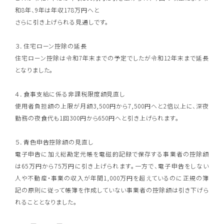
和8年、9年は年収178万円へと
さらに引き上げられる見通しです。
３．住宅ローン控除の延長
住宅ローン控除は令和7年末までの予定でしたが令和12年末まで延長
となりました。
４．食事支給に係る非課税限度額見直し
使用者負担額の上限が月額3,500円から7,500円へと2倍以上に、深夜
勤務の夜食代も1回300円から650円へと引き上げられます。
５．青色申告控除額の見直し
電子申告に加え総勘定元帳を電磁的記録で保存する事業者の控除額
は65万円から75万円に引き上げられます。一方で、電子申告をしない
人や不動産・事業の収入が年間1,000万円を超えているのに正規の簿
記の原則に従って帳簿を作成していない事業者の控除額は引き下げら
れることとなりました。