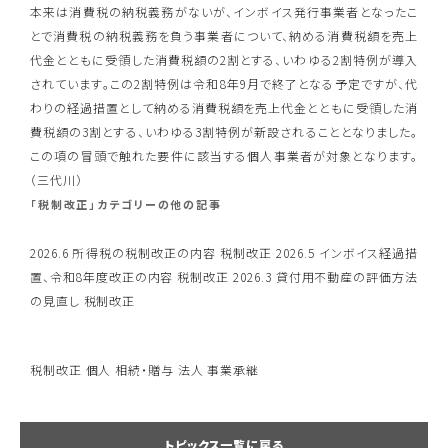
本来は消費税の納税義務がないが、インボイス発行事業者となったこ
とで消費税の納税義務を負う事業者について、納める消費税額を売上
代金とともに受領した消費税額の2割とする、いわゆる2割特例が導入
されています。この2割特例は令和8年9月で終了となる予定ですが、代
わりの経過措置として納める消費税額を売上代金とともに受領した消
費税額の3割とする、いわゆる3割特例が新設されることとなりました。
この項の冒頭で触れた要件に該当する個人事業者が対象となります。
（三代川）
「税制改正」カテゴリーの他の記事
2026.6
所得税の税制改正の内容
税制改正
2026.5
インボイス経過措
置、令和8年度改正の内容
税制改正
2026.3
貸付用不動産の評価方法
の見直し
税制改正
税制改正
個人
相続・贈与
法人
事業承継
トピックス一覧に戻る