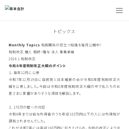
トピックス
Monthly Topics
税務関係の役立つ知識を毎月公開中！
税制改正
個人
相続・贈与
法人
事業承継
2026.1
税制改正
令和８年度税制改正大綱のポイント
１．毎年12月に公表
令和7年12月19日に自民党と日本維新の会が令和8年度税制改正大
綱を公表しました。今回は令和8年度税制改正大綱の中で私たちのお
客さまに影響がありそうな項目を解説します。
２．178万の壁への対応
令和6年までは給与所得者のうち年収103万円以下の人には所得税が
課税されませんでした。
これが令和7年には年収160万円に引き上げられ、今回の改正により令