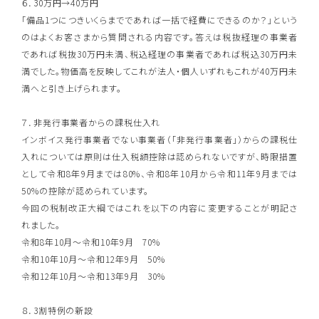
６．30万円→40万円
「備品1つにつきいくらまでであれば一括で経費にできるのか？」という
のはよくお客さまから質問される内容です。答えは税抜経理の事業者
であれば税抜30万円未満、税込経理の事業者であれば税込30万円未
満でした。物価高を反映してこれが法人・個人いずれもこれが40万円未
満へと引き上げられます。
７．非発行事業者からの課税仕入れ
インボイス発行事業者でない事業者（「非発行事業者」）からの課税仕
入れについては原則は仕入税額控除は認められないですが、時限措置
として令和8年9月までは80%、令和8年10月から令和11年9月までは
50%の控除が認められています。
今回の税制改正大綱ではこれを以下の内容に変更することが明記さ
れました。
令和8年10月～令和10年9月 70%
令和10年10月～令和12年9月 50%
令和12年10月～令和13年9月 30%
８．3割特例の新設