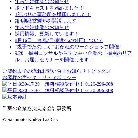
年末年始休業のお知らせ
ポッドキャストを始めました！
3年ぶりに事務所を増床しました！
第4期経営輝塾を開講します！
年末年始休業のお知らせ
採用情報、更新しています！
8月16日 台風7号接近への対応について
“親子でたのしく” おかねのワークショップ開催
9/20 採用コンサルから学ぶ中小企業の「採用のリア
ル」お届けセミナーを開催します！
ご契約までの流れ
お問い合せ
お知らせ
トピックス
お客様の声
セキュリティポリシー
千葉の企業を支える会計事務所
© Sakamoto Kaikei Tax Co.