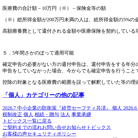
医療費の合計額－10万円（※）－保険金等の額
（※）総所得金額が200万円未満の人は、総所得金額の5%の
高額療養費として還付される金額や医療保険を契約している
５．5年間さかのぼって適用可能
確定申告の必要がない方の還付申告は、還付申告をする年分の
申告をしていなかった場合、今からでも確定申告を行うこと
控除の対象となる医療費の範囲を誤って解釈していた等の理
「個人」カテゴリーの他の記事
2026.7
中小企業の防衛策『経営セーフティ共済』
個人
2026.6
税制改正
個人
相続・贈与
法人
事業承継
トピックス一覧に戻る
ご契約までの流れ
お問い合せ
お知らせ
トピックス
お客様の声
セキュリティポリシー