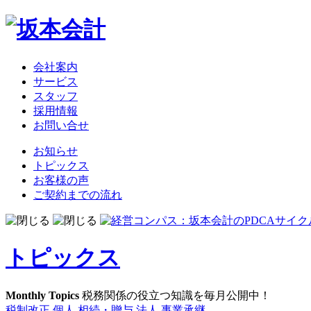
会社案内
サービス
スタッフ
採用情報
お問い合せ
お知らせ
トピックス
お客様の声
ご契約までの流れ
トピックス
Monthly Topics
税務関係の役立つ知識を毎月公開中！
税制改正
個人
相続・贈与
法人
事業承継