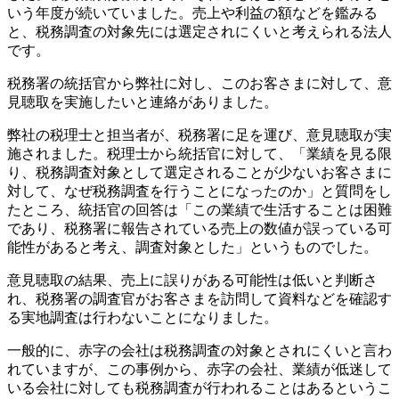
いう年度が続いていました。売上や利益の額などを鑑みる
と、税務調査の対象先には選定されにくいと考えられる法人
です。
税務署の統括官から弊社に対し、このお客さまに対して、意
見聴取を実施したいと連絡がありました。
弊社の税理士と担当者が、税務署に足を運び、意見聴取が実
施されました。税理士から統括官に対して、「業績を見る限
り、税務調査対象として選定されることが少ないお客さまに
対して、なぜ税務調査を行うことになったのか」と質問をし
たところ、統括官の回答は「この業績で生活することは困難
であり、税務署に報告されている売上の数値が誤っている可
能性があると考え、調査対象とした」というものでした。
意見聴取の結果、売上に誤りがある可能性は低いと判断さ
れ、税務署の調査官がお客さまを訪問して資料などを確認す
る実地調査は行わないことになりました。
一般的に、赤字の会社は税務調査の対象とされにくいと言わ
れていますが、この事例から、赤字の会社、業績が低迷して
いる会社に対しても税務調査が行われることはあるというこ