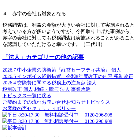
４．赤字の会社も対象となる
税務調査は、利益の金額が大きい会社に対して実施されると
考えている方が多いようですが、今回取り上げた事例から、
赤字の会社に対しても税務調査は実施されることがあること
を認識していただけると幸いです。（三代川）
「法人」カテゴリーの他の記事
2026.7
中小企業の防衛策『経営セーフティ共済』
個人
2026.5
インボイス経過措置、令和8年度改正の内容
税制改正
2026.4
交際費に関する税務上の注意点
法人
税制改正
個人
相続・贈与
法人
事業承継
トピックス一覧に戻る
ご契約までの流れ
お問い合せ
お知らせ
トピックス
お客様の声
セキュリティポリシー