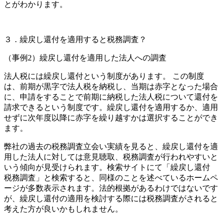
とがわかります。
３．繰戻し還付を適用すると税務調査？
（事例2）繰戻し還付を適用した法人への調査
法人税には繰戻し還付という制度があります。 この制度
は、前期が黒字で法人税を納税し、当期は赤字となった場合
に、申請をすることで前期に納税した法人税について還付を
請求できるという制度です。繰戻し還付を適用するか、適用
せずに次年度以降に赤字を繰り越すかは選択することができ
ます。
弊社の過去の税務調査立会い実績を見ると、繰戻し還付を適
用した法人に対しては意見聴取、税務調査が行われやすいと
いう傾向が見受けられます。検索サイトにて「繰戻し還付
税務調査」と検索すると、同様のことを述べているホームペ
ージが多数表示されます。法的根拠があるわけではないです
が、繰戻し還付の適用を検討する際には税務調査がされると
考えた方が良いかもしれません。