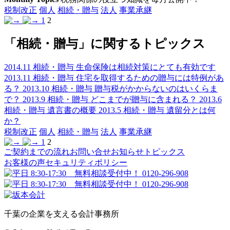
税制改正
個人
相続・贈与
法人
事業承継
1
2
「相続・贈与」に関するトピックス
2014.11
相続・贈与
生命保険は相続対策にとても有効です
2013.11
相続・贈与
住宅を取得するための贈与には特例があ
る？
2013.10
相続・贈与
贈与税がかからないのはいくらま
で？
2013.9
相続・贈与
どこまでが贈与に含まれる？
2013.6
相続・贈与
遺言書の概要
2013.5
相続・贈与
遺留分とは何
か？
税制改正
個人
相続・贈与
法人
事業承継
1
2
ご契約までの流れ
お問い合せ
お知らせ
トピックス
お客様の声
セキュリティポリシー
千葉の企業を支える会計事務所